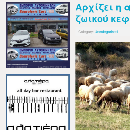
Αρχίζει η
ζωικού κεφ
Category:
Uncategorised