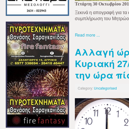
Τετάρτη 30 Οκτωβρίου 20
Ξεκινά η απογραφή για τα
συμπλήρωση του Μητρώου.
Read more ...
Αλλαγή ώρα
Κυριακή 27
την ώρα π
Category:
Uncategorised