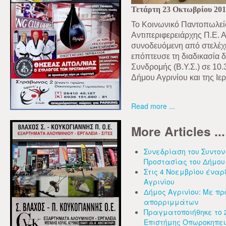
Τετάρτη 23 Οκτωβρίου 20
Το Κοινωνικό Παντοπωλείο
Αντιπεριφερειάρχης Π.Ε. 
συνοδευόμενη από στελέχη
επόπτευσε τη διαδικασία 
Συνδρομής (B.Y.Σ.) σε 10
Δήμου Αγρινίου και της Ι
Read more ...
More Articles ...
Συνεδρίαση του Συντον
Προστασίας του Δήμου
Στις 4 Νοεμβρίου έναρξ
Αγρινίου
Δήμος Αγρινίου: Με π
απορριμμάτων
Πραγματοποιήθηκε το 2
Επιστήμης Οπωροκηπε