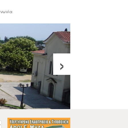
ινωνία
›