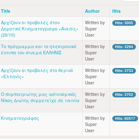
Title
Author
Hits
Αρχίζουν οι προβολές στον
Written by
Hits: 3005
Δημοτικό Κινηματογράφο «Άνεσις»
Super
(20/10)
User
Το πρόγραμμα και το ηλεκτρονικό
Written by
Hits: 3294
έντυπο του σινεμά ΕΛΛΗΝΙΣ
Super
User
Αρχίζουν οι προβολές στο θερινό
Written by
Hits: 3733
«Ελληνίς»
Super
User
Ο συμπατριώτης μας αστυνομικός
Written by
Hits: 3702
Νίκος Διώτης συμμετείχε σε ταινία
Super
User
Κινηματογράφος
Written by
Hits: 60517
Super
User