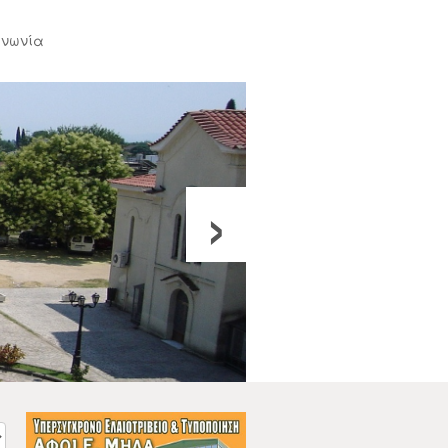
ινωνία
›