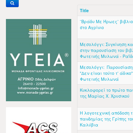
Title
¨Βράδυ Με Ήρωες¨ βιβλι
στο Αγρίνιο
Μεσολόγγι: Συγκίνηση κα
στην παρουσίαση του βιβ
Φωτεινής Μυλωνά - Ραΐδ
Μεσολόγγι: Παρουσίαση 
"Δεν είναι τούτο τ' άδικο"
Φωτεινής Μυλωνά
Κυκλοφορεί το πρώτο παι
της Μαρίας Χ. Χρυσικού
Η λογοτεχνική απόδοση τ
πανδημίας της Γρίπης το
Καλύβια