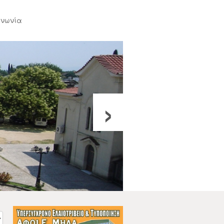
ινωνία
›