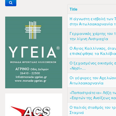
Title
Η άγνωστη εισβολή των 
στην Αιτωλοακαρνανία τ
Γερμανικός χάρτης του 1
την λίμνη Λυσιμαχία
Ο Άγιος Καλλίνικος, ότα
επισκέφθηκε τα Καλύβι
Ο ξεχασμένος οικισμός 
«Νησί»…
Οι γέφυρες του Αχελώου
Αιτωλοακαρνανία
«Παπαστράτεια» Λήξη τ
«Εορτών της Ανοίξεως κ
Ο παλιός σταθμός του τρ
Σταμνά