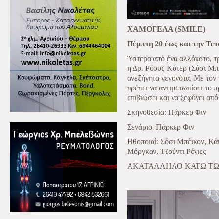
ΧΑΜΟΓΕΛΑ (SMILE)
Πέμπτη 20 έως και την Τετ
Ύστερα από ένα αλλόκοτο, τ
η Δρ. Ρόουζ Κότερ (Σόσι Μπέ
ανεξήγητα γεγονότα. Με τον 
πρέπει να αντιμετωπίσει το 
επιβιώσει και να ξεφύγει απ
Σκηνοθεσία: Πάρκερ Φιν
Σενάριο: Πάρκερ Φιν
Ηθοποιοί: Σόσι Μπέικον, Κά
Μόργκαν, Τζούντι Ρέγιες
ΑΚΑΤΑΛΛΗΛΟ ΚΑΤΩ ΤΩ