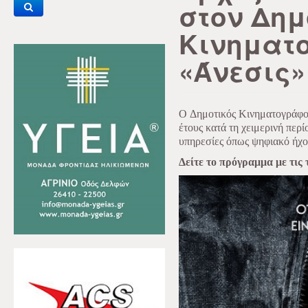
στον Δημ
Κινηματ
«Άνεσις» 
O Δημοτικός Κινηματογράφος 
έτους κατά τη χειμερινή πε
υπηρεσίες όπως ψηφιακό ήχο,
Δείτε το πρόγραμμα με τις 