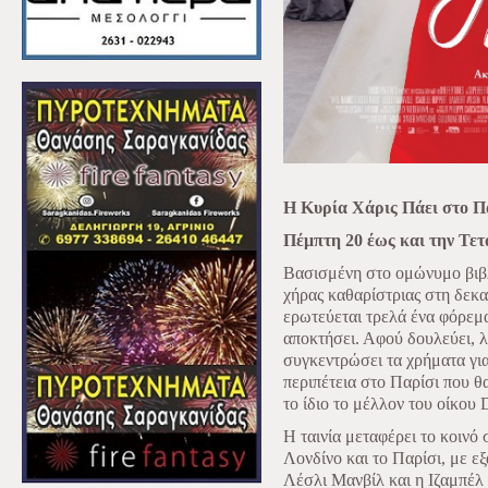
Η Κυρία Χάρις Πάει στο Πα
Πέμπτη 20 έως και την Τετ
Βασισμένη στο ομώνυμο βιβλίο
χήρας καθαρίστριας στη δεκα
ερωτεύεται τρελά ένα φόρεμα
αποκτήσει. Αφού δουλεύει, λι
συγκεντρώσει τα χρήματα για 
περιπέτεια στο Παρίσι που θ
το ίδιο το μέλλον του οίκου D
Η ταινία μεταφέρει το κοινό 
Λονδίνο και το Παρίσι, με ε
Λέσλι Μανβίλ και η Ιζαμπέλ