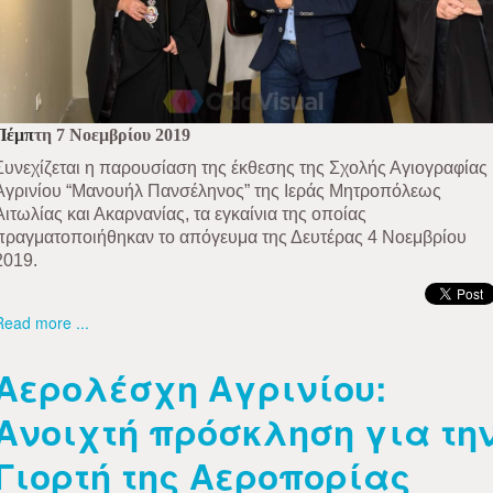
Πέμπ
τη 7 Νοεμβρίου 2019
Συνεχίζεται η παρουσίαση της έκθεσης της Σχολής Αγιογραφίας
Αγρινίου “Μανουήλ Πανσέληνος” της Ιεράς Μητροπόλεως
Αιτωλίας και Ακαρνανίας, τα εγκαίνια της οποίας
πραγματοποιήθηκαν το απόγευμα της Δευτέρας 4 Νοεμβρίου
2019.
Read more ...
Αερολέσχη Αγρινίου:
Ανοιχτή πρόσκληση για τη
Γιορτή της Αεροπορίας