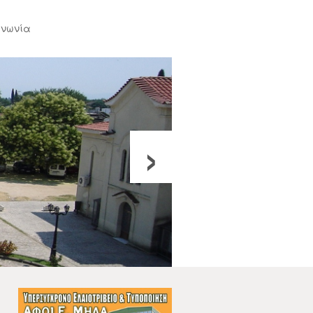
ινωνία
›