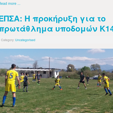
Read more ...
ΕΠΣΑ: Η προκήρυξη για το
πρωτάθλημα υποδομών Κ1
Category:
Uncategorised