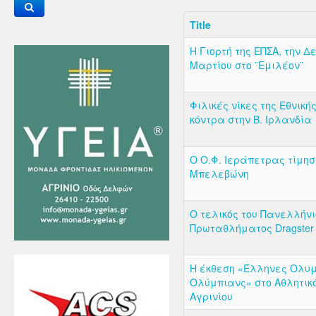
Title
Η Γιορτή της ΕΠΣΑ, την Δ
Μαρτίου στο ¨Εμιλέον¨
Φιλικές νίκες της Εθνική
κόντρα στην Β. Ιρλανδία
Ο Ο.Φ. Ιεράπετρας τίμησε
Μπελεβώνη
Ο τελικός του Πανελλήνι
Πρωταθλήματος Dragster 
Η έκθεση «Έλληνες Ολυμ
Ολύμπιανς» στο Αθλητικ
Αγρινίου