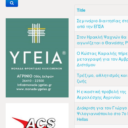
Title
Σεμινάριο διαιτησίας στ
από την ΕΠΣΑ
Στον Ηρακλή Ψαχνών θα
αγωνίζεται ο Θανάσης 
Ο Κώστας Καραλής πήρε
μεταγραφή για τον Αμβ
Διστόμου
Τρέξιμο, αθλητισμός και
ζωής
H εικαστική προβολή της
Αερολέσχης Αγρινίου
Διάκριση για τον Γιώργο 
Ψιλογιαννόπουλο στο 7ο N
Hellas