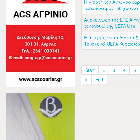
Η γιορτή του Αιτωλοακα
ποδοσφαίρου- 50 χρόνια
Ανακοίνωση της ΕΠΣ Αιτ/ν
τουρνουά της UEFA U16
Επιτυχημένο το Αναπτυξ
Τουρνουά UEFA Κορασίδω
Start
«
3
4
5
»
End