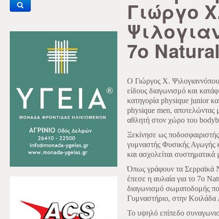
Γιώργο Χ
Ψιλογια
7ο Natural
Ο Γιώργος Χ. Ψιλογιαννόπου
είδους διαγωνισμό και κατάφ
κατηγορία physique junior κα
physique men, αποτελώντας 
αθλητή στον χώρο του bodybu
Ξεκίνησε ως ποδοσφαιριστή
γυμναστής Φυσικής Αγωγής κα
και ασχολείται συστηματικά 
Όπως γράφουν τα Σερραϊκά Ν
έπεσε η αυλαία για το 7ο Nat
διαγωνισμό σωματοδομής που
Γυμναστήριο, στην Κοιλάδα
Το υψηλό επίπεδο συναγωνισ