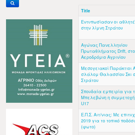
Title
Εντυπωσίασαν οι αθλητές
στην λίμνη Στράτου
Αγώνας Πανελληνίου
Πρωταθλήματος Drift, στο
Αεροδρόμιο Αγρινίου
Μεσογειακοί Παράκτιοι 
σλάλομ Θαλασσίου Σκι σ
Στράτου
Σπουδαία εμπειρία για τ
Μπελεβώνη η συμμετοχή 
U17
Ε.Π.Σ. Αιτ/νιας: Με επιτυ
2019 για το τοπικό ποδό
(φωτο)