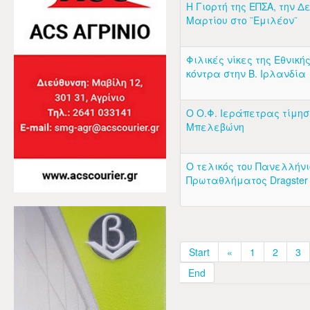
Η Γιορτή της ΕΠΣΑ, την Δ
Μαρτίου στο ¨Εμιλέον¨
Φιλικές νίκες της Εθνική
κόντρα στην Β. Ιρλανδία
Ο Ο.Φ. Ιεράπετρας τίμησε
Μπελεβώνη
Ο τελικός του Πανελλήνι
Πρωταθλήματος Dragster 
Start
«
1
2
3
End