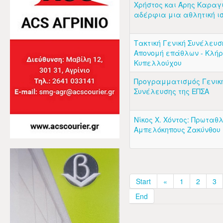
Χρήστος και Άρης Καραγ
αδέρφια μια αθλητική ισ
Τακτική Γενική Συνέλευσ
Απονομή επάθλων - Κλή
Κυπελλούχου
Προγραμματισμός Γενικ
Συνέλευσης της ΕΠΣΑ
Νίκος Χ. Χόντος: Πρωταθ
Αμπελόκηπους Ζακύνθου
Start
«
1
2
3
End