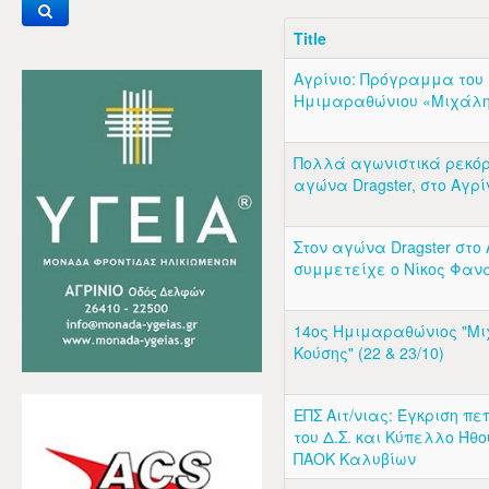
Title
Αγρίνιο: Πρόγραμμα του 
Ημιμαραθώνιου «Μιχάλη
Πολλά αγωνιστικά ρεκόρ
αγώνα Dragster, στο Αγρί
Στον αγώνα Dragster στο 
συμμετείχε ο Νίκος Φαν
14ος Ημιμαραθώνιος "Μ
Κούσης" (22 & 23/10)
ΕΠΣ Αιτ/νιας: Έγκριση 
του Δ.Σ. και Κύπελλο Ήθο
ΠΑΟΚ Καλυβίων