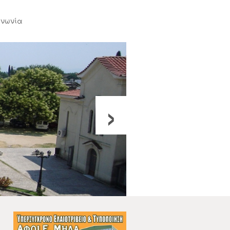
ινωνία
›