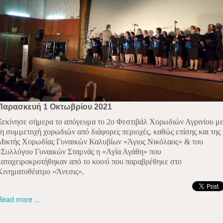
Παρασκευή 1 Οκτωβρίου 2021
Ξεκίνησε σήμερα το απόγευμα το 2ο Φεστιβάλ Χορωδιών Αγρινίου μ
τη συμμετοχή χορωδιών από διάφορες περιοχές, καθώς επίσης και της
Μικτής Χορωδίας Γυναικών Καλυβίων «Άγιος Νικόλαος» & του
«Συλλόγου Γυναικών Σταμνάς η «Αγία Αγάθη» που
καταχειροκροτήθηκαν από το κοινό που παραβρέθηκε στο
Κινηματοθέατρο «Άνεσις».
Read more ...