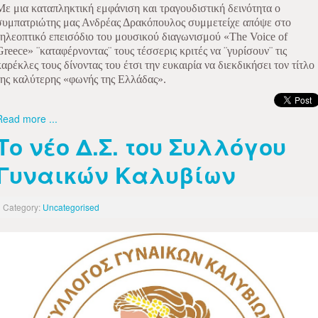
Με μια καταπληκτική εμφάνιση και τραγουδιστική δεινότητα ο
συμπατριώτης μας Ανδρέας Δρακόπουλος συμμετείχε απόψε στο
τηλεοπτικό επεισόδιο του μουσικού διαγωνισμού «
The
Voice
of
Greece
» ¨καταφέρνοντας¨ τους τέσσερις κριτές να ¨γυρίσουν¨ τις
καρέκλες τους δίνοντας του έτσι την ευκαιρία να διεκδικήσει τον τίτλο
της καλύτερης «φωνής της Ελλάδας».
Read more ...
Το νέο Δ.Σ. του Συλλόγου
Γυναικών Καλυβίων
Category:
Uncategorised