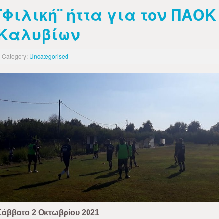
¨Φιλική¨ ήττα για τον ΠΑΟΚ
Καλυβίων
Category:
Uncategorised
Σάββατο 2 Οκτωβρίου 2021