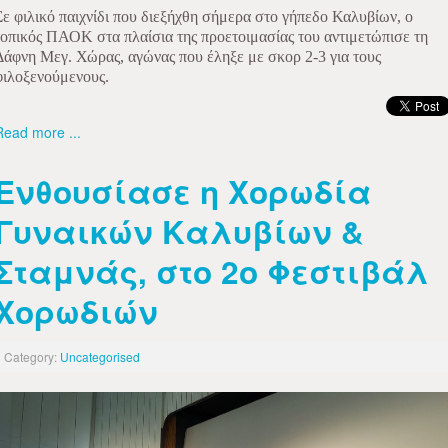
Σε φιλικό παιχνίδι που διεξήχθη σήμερα στο γήπεδο Καλυβίων, ο
τοπικός ΠΑΟΚ στα πλαίσια της προετοιμασίας του αντιμετώπισε τη
Δάφνη Μεγ. Χώρας, αγώνας που έληξε με σκορ 2-3 για τους
φιλοξενούμενους.
Read more ...
Ενθουσίασε η Χορωδία
Γυναικών Καλυβίων &
Σταμνάς, στο 2ο Φεστιβάλ
Χορωδιών
Category:
Uncategorised