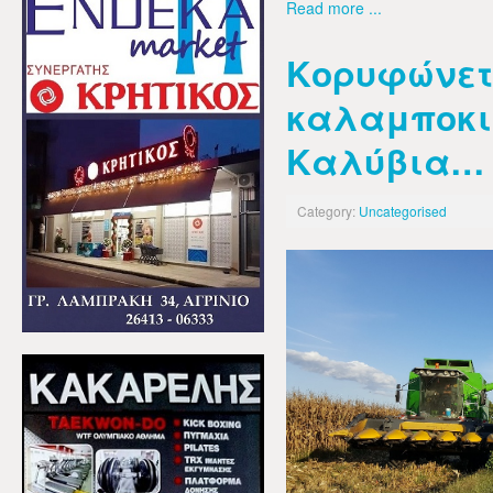
Read more ...
Κορυφώνετ
καλαμποκι
Καλύβια…
Category:
Uncategorised