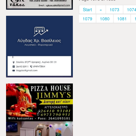
Start
«
1073
107
1079
1080
1081