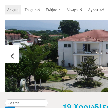
Αρχική
Το χωριό
Ειδήσεις
Αθλητικά
Αγροτικά
‹
19 Χορωδίε