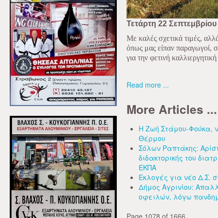
Τετάρτη 22 Σεπτεμβρίου
Με καλές σχετικά τιμές, αλ
όπως μας είπαν παραγωγοί, 
για την φετινή καλλιεργητικ
Read more ...
More Articles ...
Η Ζωή Στάμου-Φούκα, ν
Θέρμου
Σόλων Ραπτάκης: Αρίσ
διδακτορικής του διατ
ΕΚΠΑ
Εκλογές για νέο Δ.Σ. 
Δήμος Αγρινίου: Απαλ
οφειλών, λόγω πανδη
Page 1078 of 1666