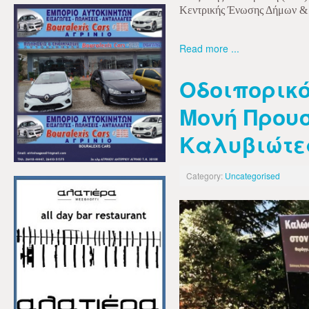
Κεντρικής Ένωσης Δήμων &
Read more ...
Οδοιπορικό
Μονή Προυσ
Καλυβιώτε
Category:
Uncategorised