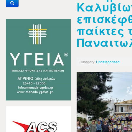
Καλυβίω
επισκέφ
παίκτες 
Παναιτω
Category:
Uncategorised