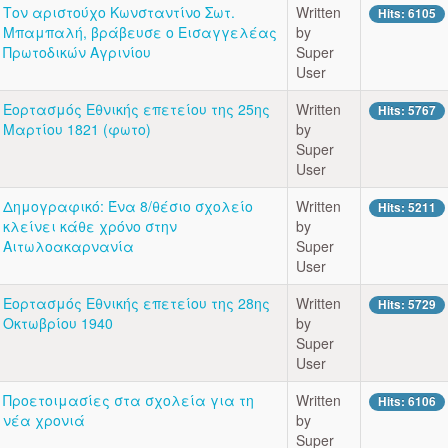
Τον αριστούχο Κωνσταντίνο Σωτ.
Written
Hits: 6105
Μπαμπαλή, βράβευσε ο Εισαγγελέας
by
Πρωτοδικών Αγρινίου
Super
User
Εορτασμός Εθνικής επετείου της 25ης
Written
Hits: 5767
Μαρτίου 1821 (φωτο)
by
Super
User
Δημογραφικό: Ένα 8/θέσιο σχολείο
Written
Hits: 5211
κλείνει κάθε χρόνο στην
by
Αιτωλοακαρνανία
Super
User
Εορτασμός Εθνικής επετείου της 28ης
Written
Hits: 5729
Οκτωβρίου 1940
by
Super
User
Προετοιμασίες στα σχολεία για τη
Written
Hits: 6106
νέα χρονιά
by
Super