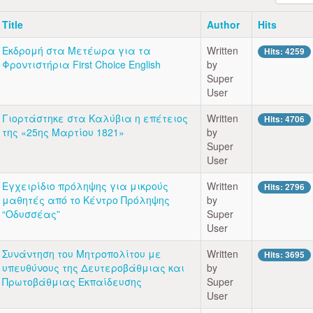
Title
Author
Hits
Εκδρομή στα Μετέωρα για τα
Written
Hits: 4259
Φροντιστήρια First Choice English
by
Super
User
Γιορτάστηκε στα Καλύβια η επέτειος
Written
Hits: 4706
της «25ης Μαρτίου 1821»
by
Super
User
Εγχειρίδιο πρόληψης για μικρούς
Written
Hits: 2796
μαθητές από το Κέντρο Πρόληψης
by
“Οδυσσέας”
Super
User
Συνάντηση του Μητροπολίτου με
Written
Hits: 3695
υπευθύνους της Δευτεροβάθμιας και
by
Πρωτοβάθμιας Εκπαίδευσης
Super
User