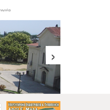
ινωνία
›