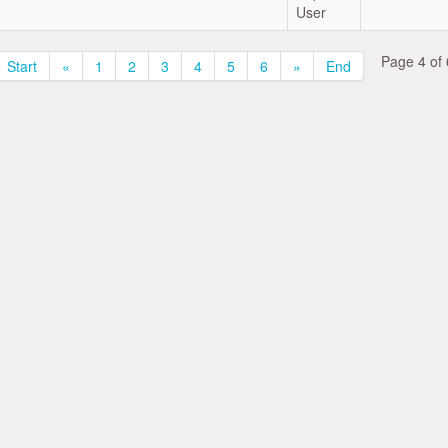
User
Page 4 of 
Start
«
1
2
3
4
5
6
»
End