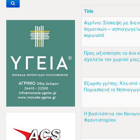
Title
Αγρίνιο: Σύσκεψη με διε
δημοτικών – νηπιαγωγείω
κορωνοϊό
Προς αξιοποίηση τα δυο 
σχολεία του χωριού μας;
Έξαρση γρίπης: Κλειστό 
Παρασκευή το Νηπιαγωγ
Η βασιλόπιτα του Κοινων
Φροντιστηρίου