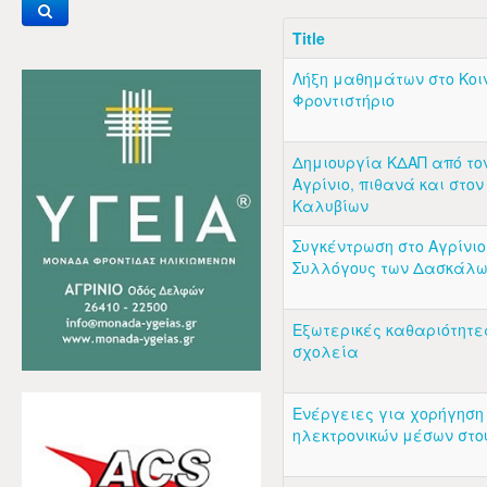
Title
Λήξη μαθημάτων στο Κοι
Φροντιστήριο
Δημιουργία ΚΔΑΠ από το
Αγρίνιο, πιθανά και στο
Καλυβίων
Συγκέντρωση στο Αγρίνιο
Συλλόγους των Δασκάλ
Εξωτερικές καθαριότητε
σχολεία
Ενέργειες για χορήγηση
ηλεκτρονικών μέσων στο