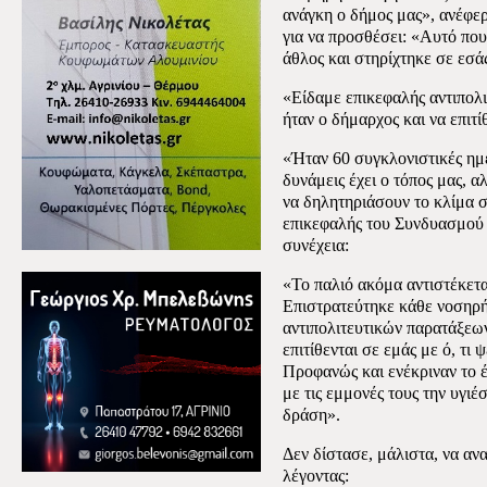
ανάγκη ο δήμος μας», ανέφε
για να προσθέσει: «Αυτό που
άθλος και στηρίχτηκε σε εσά
«Είδαμε επικεφαλής αντιπολ
ήταν ο δήμαρχος και να επιτί
«Ήταν 60 συγκλονιστικές ημέ
δυνάμεις έχει ο τόπος μας, α
να δηλητηριάσουν το κλίμα σ
επικεφαλής του Συνδυασμού 
συνέχεια:
«Το παλιό ακόμα αντιστέκεται
Επιστρατεύτηκε κάθε νοσηρή
αντιπολιτευτικών παρατάξεων
επιτίθενται σε εμάς με ό, τι
Προφανώς και ενέκριναν το 
με τις εμμονές τους την υγιέ
δράση».
Δεν δίστασε, μάλιστα, να α
λέγοντας: