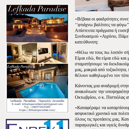
«Βέβαια οι φαιδρότητες συνε
‘’φτιάχνω βαλίτσες να φύγω’’
Απίστευτα πράγματα ή ευσεβε
Συνδυασμού «Αγρίνιο, Πάμε 
κατεύθυνση:
«Θέλω να τους πω λοιπόν σή
Είμαι εδώ, θα είμαι εδώ και 
σταματήσουμε να διεκδικούμ
μας, μακριά από τοξικότητα,
θέλουν καθηλωμένο τον τόπο
Κάνοντας μια αναδρομή στην
ανακοίνωσε την υποψηφιότητ
Οκτωβρίου, ο κ. Πιστιόλας α
«Καταφέραμε να καταρτίσουμ
ασφυκτικό χρονικό και πολιτ
όλους τις προτάσεις μας. Κα
παραγωγικές και υγιείς δυνάμ