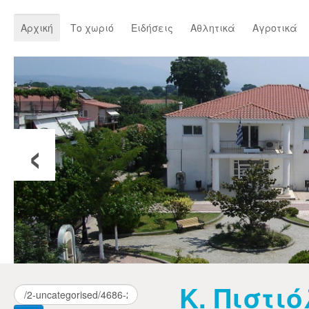
Αρχική
Το χωριό
Ειδήσεις
Αθλητικά
Αγροτικά
‹
Κ. Πιστι