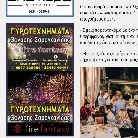
Όσον αφορά στα όσα εκτυλί
αρκετά εκλογικά τμήματα, έως
απογοήτευση…».
«Εμείς πορευτήκαμε με ένα π
υπερήφανοι, γιατί αυτή είναι
και δυστυχώς… αυτοί είναι»,
«Θα τους στεναχωρήσω, θα εί
πήχης ψηλά για τον τόπο μας