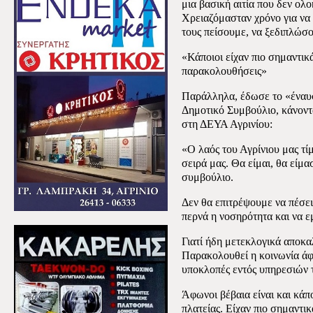
μια βασική αιτία που δεν ολ
Χρειαζόμασταν χρόνο για να
τους πείσουμε, να ξεδιπλώσο
«Κάποιοι είχαν πιο σημαντικά
παρακολουθήσεις»
Παράλληλα, έδωσε το «έναυσ
Δημοτικό Συμβούλιο, κάνοντ
στη ΔΕΥΑ Αγρινίου:
«Ο λαός του Αγρίνιου μας τίμ
σειρά μας. Θα είμαι, θα είμ
συμβούλιο.
Δεν θα επιτρέψουμε να πέσει
περνά η νοσηρότητα και να εμ
Γιατί ήδη μετεκλογικά αποκα
Παρακολουθεί η κοινωνία ά
υποκλοπές εντός υπηρεσιών 
Άφωνοι βέβαια είναι και κάπ
πλατείας. Είχαν πιο σημαντικ