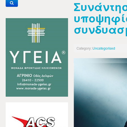
Συνάντησ
υποψηφί
συνδυασ
Category:
Uncategorised