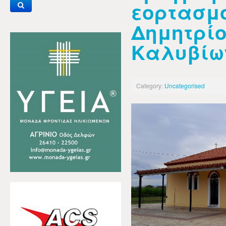
εορτασμο
Δημητρίο
Καλυβίω
Category:
Uncategorised