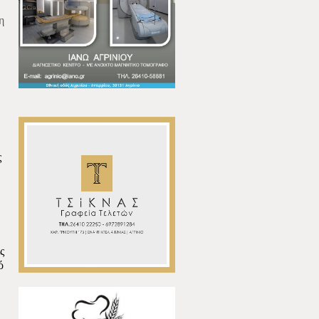
η
ς
ς
ό