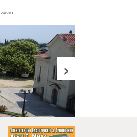
ινωνία
›