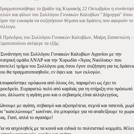
Πραγματοποιήθηκε το βράδυ της Κυριακής 22 Οκτωβρίου η συνάντησ
μελών και φίλων του Συλλόγου Γυναικών Καλυβίων "Δήμητρα" όπου
είχαν την ευκαιρία να συζητήσουν θέματα και δράσεις που αφορούν το
σύλλογο.
Η Πρόεδρος του Συλλόγου Γυναικών Καλυβίων, Μαίρη Ζαπαντιώτη –
Στρατοπούλου ανέφερε τα εξής:
«Συνάντηση του Συλλόγου Γυναικών Καλυβίων Αγρινίου με την
θεατρική ομάδα ΑΝΑΡ και την Χορωδία «Άγιος Νικόλαος» που
αποτελεί τμήμα του Συλλόγου μας όπου έγινε συζήτηση για τις δράσει
που θα πραγματοποιηθούν, εν όψει και
των εκλογών.
Αποφασίστηκε ομόφωνα από όλους ότι, παραμένει ως έχει το
προεδρείο. Ευχαριστώ πολύ από καρδιάς για τη στήριξη στο πρόσωπό
μου, άλλωστε η αγάπη μου και ο σεβασμός είναι αλληλεγγύος.
Κάνουμε με αγάπη, σεβασμό και αξιοπρέπεια, σεμνά και ταπεινά, χωρί
να "καπελώνουμε" κανέναν, ότι μπορούμε για να αναδείξουμε το χωρι
μας. Γιατί, απλά το αγαπάμε!
Για να ασχοληθείς με τα κοινά και ειδικά το πολιτιστικό κομμάτι, θέλει