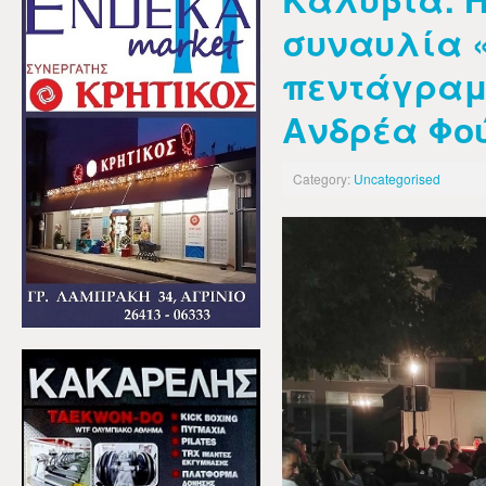
συναυλία «
πεντάγραμ
Ανδρέα Φο
Category:
Uncategorised