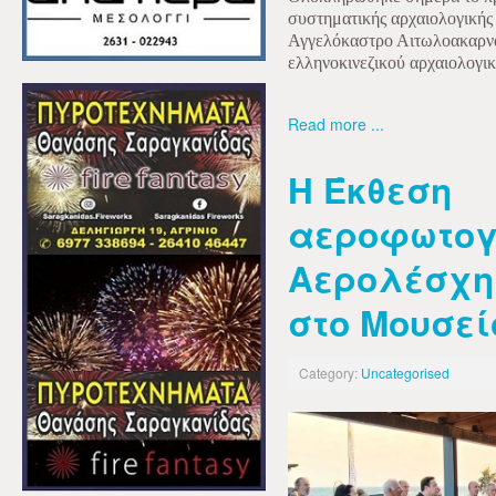
συστηματικής αρχαιολογικής 
Αγγελόκαστρο Αιτωλοακαρναν
ελληνοκινεζικού αρχαιολογι
Read more ...
Η Έκθεση
αεροφωτογ
Αερολέσχη
στο Μουσεί
Category:
Uncategorised