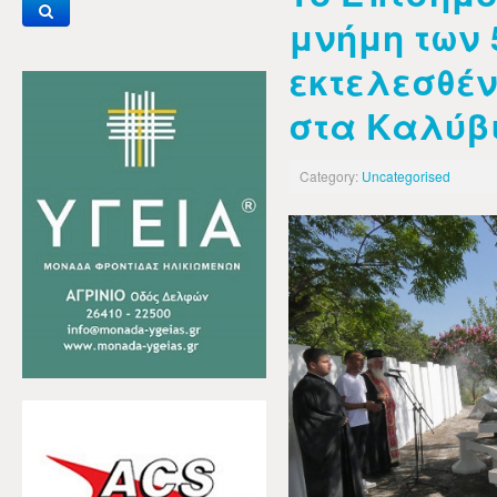
μνήμη των 
εκτελεσθέν
στα Καλύβ
Category:
Uncategorised