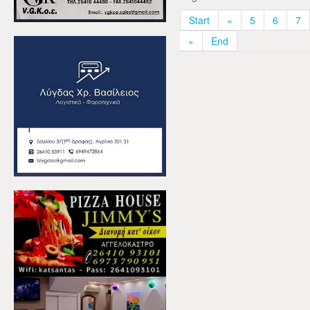
Start
«
5
6
7
»
End