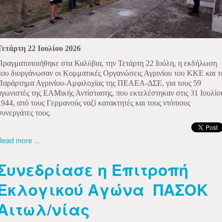
Τετάρτη 22 Ιουλίου 2026
Πραγματοποιήθηκε στα Καλύβια, την Τετάρτη 22 Ιούλη, η εκδήλωση
που διοργάνωσαν οι Κομματικές Οργανώσεις Αγρινίου του ΚΚΕ και τ
Παράρτημα Αγρινίου-Αμφιλοχίας της ΠΕΑΕΑ-ΔΣΕ, για τους 59
αγωνιστές της ΕΑΜικής Αντίστασης, που εκτελέστηκαν στις 31 Ιουλίο
1944, από τους Γερμανούς ναζί κατακτητές και τους ντόπιους
συνεργάτες τους.
Read more ...
Συνεδρίασε η Επιτροπή
Εκλογικού Αγώνα ΠΑΣΟΚ
Αιτωλ/νίας