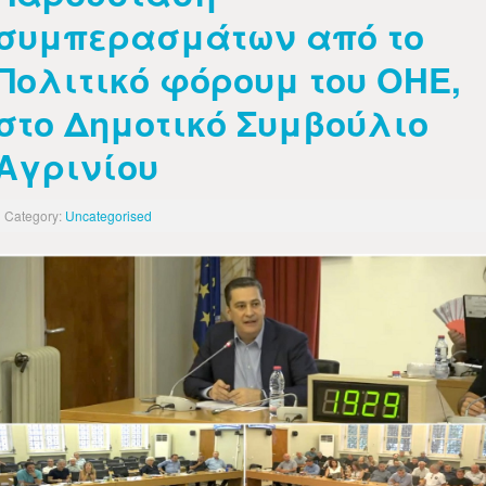
συμπερασμάτων από το
Πολιτικό φόρουμ του ΟΗΕ,
στο Δημοτικό Συμβούλιο
Αγρινίου
Category:
Uncategorised