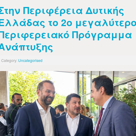
Στην Περιφέρεια Δυτικής
Ελλάδας το 2ο μεγαλύτερ
Περιφερειακό Πρόγραμμα
Ανάπτυξης
Category:
Uncategorised