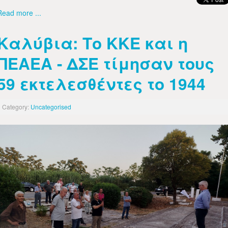
Read more ...
Καλύβια: Το ΚΚΕ και η
ΠΕΑΕΑ - ΔΣΕ τίμησαν τους
59 εκτελεσθέντες το 1944
Category:
Uncategorised