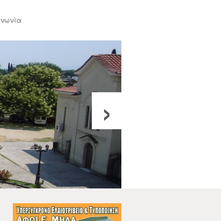
ινωνία
›