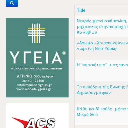
Title
Νεκρός μετά από πτώση,
μηχανικός στην περιοχή
Καλυβίων
«Άρωμα» Χριστουγέννων,
γιορτινή Νέα Υόρκη!
Η ¨περιπέτεια¨ μιας πι
Το συνέδριο της Ένωσης
Δημοσιογράφων
Κάθε παιδί κρύβει μέσα 
Μικρό Θεό