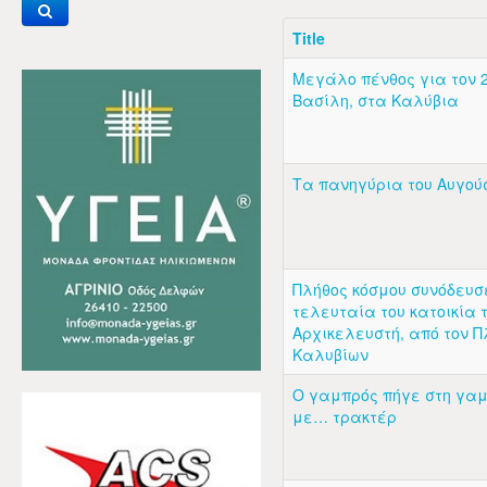
Title
Μεγάλο πένθος για τον 
Βασίλη, στα Καλύβια
Τα πανηγύρια του Αυγούσ
Πλήθος κόσμου συνόδευσ
τελευταία του κατοικία 
Αρχικελευστή, από τον 
Καλυβίων
Ο γαμπρός πήγε στη γαμ
με… τρακτέρ