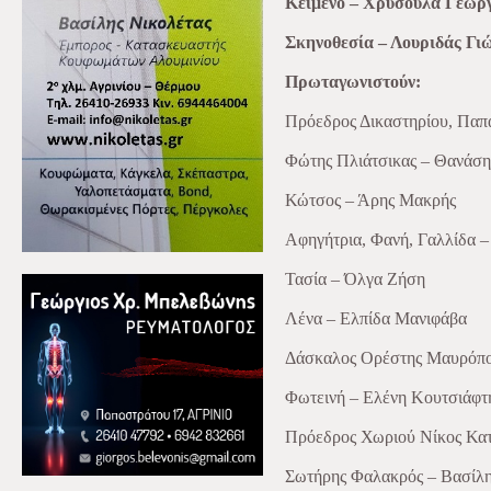
Κείμενο – Χρυσούλα Γεωρ
Σκηνοθεσία – Λουριδάς Γι
Πρωταγωνιστούν:
Πρόεδρος Δικαστηρίου, Παπ
Φώτης Πλιάτσικας – Θανάση
Κώτσος – Άρης Μακρής
Αφηγήτρια, Φανή, Γαλλίδα 
Τασία – Όλγα Ζήση
Λένα – Ελπίδα Μανιφάβα
Δάσκαλος Ορέστης Μαυρόπο
Φωτεινή – Ελένη Κουτσιάφτ
Πρόεδρος Χωριού Νίκος Κατ
Σωτήρης Φαλακρός – Βασίλ