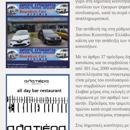
γύρο στη δημοτική κοινότητα
συνόλου των έγκυρων ψηφοδε
συνδυασμού, κατά τη σειρά 
αναπληρωματικοί.
Την αντίθεσή της στη ρύθμισ
Δικτύου Κοινοτήτων Ελλάδος
κάλπη για την ανάδειξη των
κοινοτήτων.
Με το άρθρο 37 πρόεδρος δη
κατοίκους και τα συμβούλια
από 301 έως 2000 κατοίκους
αποτελέσματα της συγκεκριμέ
είναι μέρος του συνδυασμού 
των συμβούλων κατανέμοντα
έλαβαν μέρος στις εκλογές σ
σύμφωνα με τον αριθμό των
αυτήν. Πρόεδρος του τριμελ
πρώτου κατά σειρά συνδυασμ
τους περισσότερους σταυρού
Στις δημοτικές κοινότητες μ