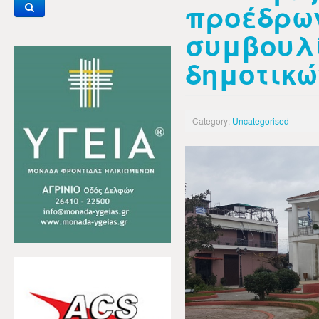
προέδρω
συμβουλ
δημοτικώ
Category:
Uncategorised