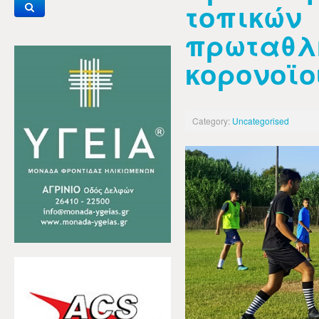
τοπικών
πρωταθλ
κορονοϊο
Category:
Uncategorised