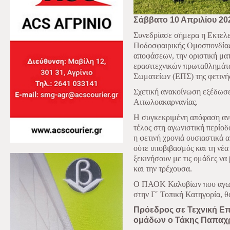
Σάββατο 10 Απριλίου 20
Συνεδρίασε σήμερα η Εκτελε
Ποδοσφαιρικής Ομοσπονδίας 
αποφάσεων, την οριστική μ
ερασιτεχνικών πρωταθλημά
Σωματείων (ΕΠΣ) της φετινή
Σχετική ανακοίνωση εξέδωσε
Αιτωλοακαρνανίας.
Η συγκεκριμένη απόφαση αν
τέλος στη αγωνιστική περίο
η φετινή χρονιά ουσιαστικά 
ούτε υποβιβασμός και τη νέ
ξεκινήσουν με τις ομάδες να 
και την τρέχουσα.
Ο ΠΑΟΚ Καλυβίων που αγωνί
στην Γ΄ Τοπική Κατηγορία, θα
Πρόεδρος σε Τεχνική Επ
ομάδων ο Τάκης Παπαχ