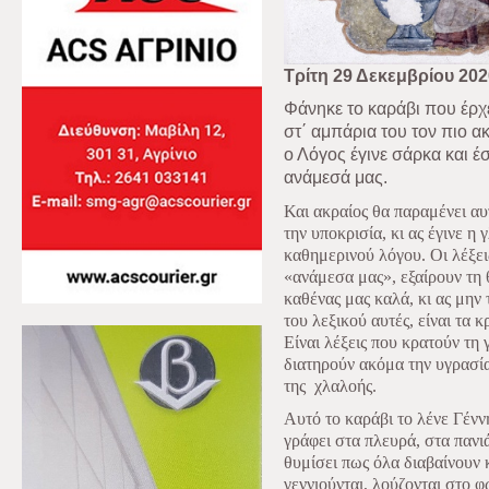
Τρίτη 29 Δεκεμβρίου 202
Φάνηκε το καράβι που έρχετ
στ΄ αμπάρια του τον πιο α
ο Λόγος έγινε σάρκα και έσ
ανάμεσά μας.
Και ακραίος θα παραμένει αυ
την υποκρισία, κι ας έγινε η
καθημερινού λόγου. Οι λέξε
«ανάμεσα μας», εξαίρουν τη 
καθένας μας καλά, κι ας μην 
του λεξικού αυτές, είναι τα 
Είναι λέξεις που κρατούν τη 
διατηρούν ακόμα την υγρασία
της
χλαλοής.
Αυτό το καράβι το λένε Γέν
γράφει στα πλευρά, στα πανιά
θυμίσει πως όλα διαβαίνουν κ
γεννιούνται, λούζονται στο φ