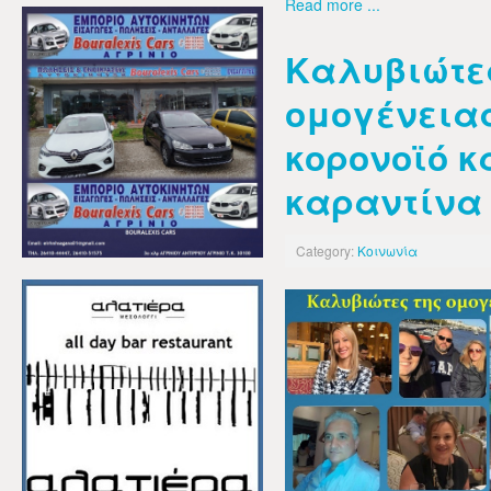
Read more ...
Καλυβιώτε
ομογένειας
κορονοϊό κ
καραντίνα
Category:
Κοινωνία