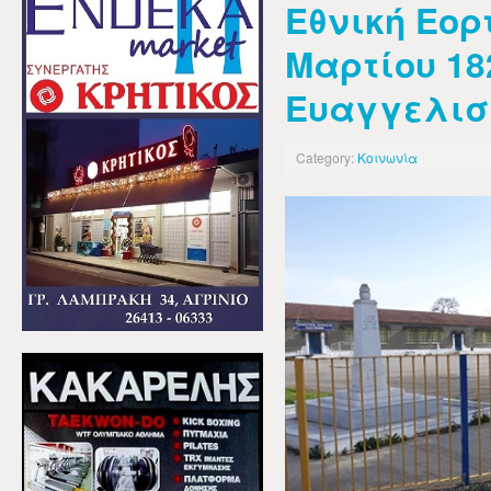
Εθνική Εορ
Μαρτίου 18
Ευαγγελισ
Category:
Κοινωνία