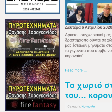
Δευτέρα 6 Απριλίου 202
Αρκετοί
συγχωριανοί μας 
δραστηριοποιούνται σε χώ
μας έστειλαν μηνύματα στα
τα γεγονότα που συμβαίνο
κοροναϊού.
Read more ...
Το χωριό σ
του… κορο
Category:
Κοινωνία