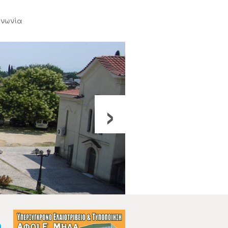
ινωνία
›
ο