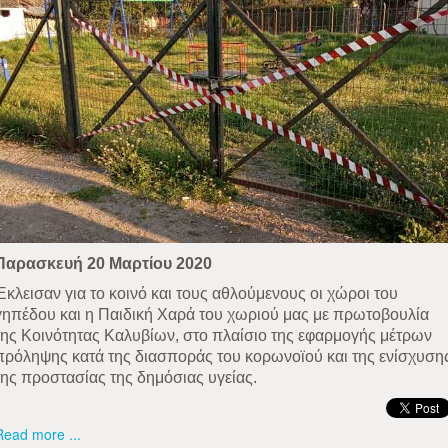
Παρασκευή 20 Μαρτίου 2020
Έκλεισαν για το κοινό και τους αθλούμενους οι χώροι του
γηπέδου και η Παιδική Χαρά του χωριού μας με πρωτοβουλία
της Κοινότητας Καλυβίων, στο πλαίσιο της εφαρμογής μέτρων
πρόληψης κατά της διασποράς του κορωνοϊού και της ενίσχυση
της προστασίας της δημόσιας υγείας.
Read more ...