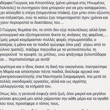
αδέρφια Γιώργος και Αποστόλης (μένει μόνιμα στις Ηνωμένες
Πολιτείες) το συντηρούν όσο μπορούν για να μην καταρρεύσει,
έχει αλλαχθεί η στέγη (τσιμεντένια πλάκα), έχει μπει στον εξώστη
ένα στέγαστρο, ενώ το κατώι έχει τσιμενταριστεί πριν χρόνια και
έχουν περιοριστεί οι διαστάσεις του…
Ο Γιώργος θυμάται ότι, το σπίτι δεν είχε πολυτέλειες αλλά ήταν
λειτουργικό και εξυπηρετούσε άνετα τις ανάγκες της φαμίλιας…
Εμείς μικρά κοιμόμασταν πολλές φορές στρωματσάδα, ο
πατέρας η μάνα και τα παιδιά τρώγαμε όλοι μαζί γύρω από το
ξύλινο τραπέζι, παίζαμε παιχνίδια με τα γειτονόπουλα, τη
¨γουρούνα¨ το κρυφτό, τις μπίλιες, ενώ φτιάχναμε ξυλοπόδαρα
και… περπατούσαμε με αυτά!
Αργότερα και ο ίδιος έκανε τη δική του οικογένεια, παντρεύτηκε
τη Μαρία και απέκτησαν πέντε παιδιά, δούλεψε αρχικά σαν
ηλεκτροσυγκολλητής στα Ναυπηγεία Σκαραμαγκά, πιο μετά σε
πολλές οικοδομικές εργασίες, αλλά και ως αγρότης
καλλιεργώντας τα κτήματά του.
Όπως λέει, η γειτονιά έσφυζε από ζωή, όλοι μικροί και μεγάλοι
ζούσαν φτωχικά μεν αλλά χαίρονταν την κάθε μέρα και τα αγαθά
που τους προσέφερε ο τόπος τους.