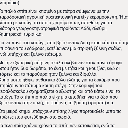
(νταμάρια).
Το παλιό σπίτι είναι κτισμένο με πέτρα σύμφωνα με την
παραδοσιακή αγροτική αρχιτεκτονική και είχε κεραμοσκεπή. Ήτα
δίπατο με κατώγι το οποίο χρησίμευε ως αποθήκη για τα
διάφορα γεωργοκτηνοτροφικά προϊόντα: Λάδι, αλεύρι,
δημητριακά, τυριά κ.α.
Για να πάνε στο κατώγι, που βρίσκονταν δυο μέτρα κάτω από τη
επιφάνεια του εδάφους, κατέβαιναν μια στριφτή ξύλινη σκάλα,
ενώ υπήρχε και ξύλινο πάτωμα.
Με την εξωτερική πέτρινη σκάλα ανέβαιναν στον πάνω όροφο
όπου ήταν δυο δωμάτια, το ένα με τζάκι και η κουζίνα, ενώ οι
πόρτες και τα παράθυρα ήταν ξύλινα και δίφυλλα.
Χρησιμοποιήθηκε ανθεκτικό ξύλο ελάτης για τα δοκάρια που
στηρίζουν το πάτωμα και τη στέγη. Στην κορυφή του
κεφαλόσκαλου σχηματίζεται ο εξώστης και από κάτω είναι το
κατώγι. Το σπίτι πιο παλιά είχε μια αποθήκη για τα ζώα που
βρίσκονταν στην αυλή, το φούρνο, τη βρύση (τρόμπα) κ.α.
Στο μικρό κτήμα υπάρχουν επίσης λίγες πορτοκαλιές ,από τις
πρώτες που φυτεύθηκαν στο χωριό.
Τα τελευταία χρόνια χρόνια το σπίτι δεν κατοικείται, ενώ τα