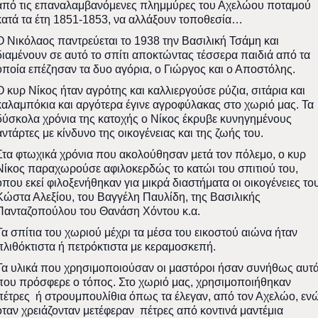
από τις επαναλαμβανόμενες πλημμύρες του Αχελώου ποταμού
κατά τα έτη 1851-1853, να αλλάξουν τοποθεσία…
Ο Νικόλαος παντρεύεται το 1938 την Βασιλική Τσάμη και
διαμένουν σε αυτό το σπίτι αποκτώντας τέσσερα παιδιά από τα
οποία επέζησαν τα δυο αγόρια, ο Γιώργος και ο Αποστόλης.
Ο κυρ Νίκος ήταν αγρότης και καλλιεργούσε ρύζια, σιτάρια και
καλαμπόκια και αργότερα έγινε αγροφύλακας στο χωριό μας. Τα
δύσκολα χρόνια της κατοχής ο Νίκος έκρυβε κυνηγημένους
αντάρτες με κίνδυνο της οικογένειας και της ζωής του.
Στα φτωχικά χρόνια που ακολούθησαν μετά τον πόλεμο, ο κυρ
Νίκος παραχωρούσε αφιλοκερδώς το κατώι του σπιτιού του,
όπου εκεί φιλοξενήθηκαν για μικρά διαστήματα οι οικογένειες το
Κώστα Αλεξίου, του Βαγγέλη Παυλίδη, της Βασιλικής
Πανταζοπούλου του Θανάση Χόντου κ.α.
Τα σπίτια του χωριού μέχρι τα μέσα του εικοστού αιώνα ήταν
πλιθόκτιστα ή πετρόκτιστα με κεραμοσκεπή.
Τα υλικά που χρησιμοποιούσαν οι μαστόροι ήσαν συνήθως αυτ
που πρόσφερε ο τόπος. Στο χωριό μας, χρησιμοποιήθηκαν
πέτρες ή στρουμπουλίθια όπως τα έλεγαν, από τον Αχελώο, εν
όταν χρειάζονταν μετέφεραν πέτρες από κοντινά μαντέμια