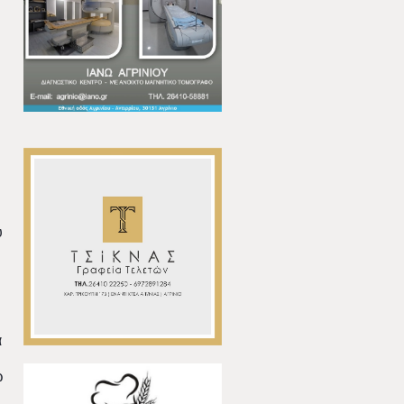
υ
ά
ώ