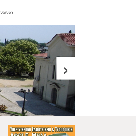
ινωνία
›