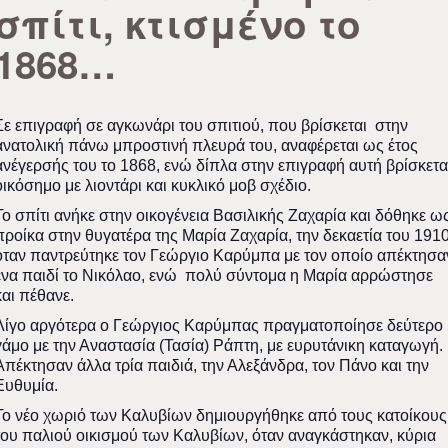
σπίτι, κτισμένο το
1868…
Σε επιγραφή σε αγκωνάρι του σπιτιού, που βρίσκεται στην
ανατολική πάνω μπροστινή πλευρά του, αναφέρεται ως έτος
ανέγερσής του το 1868, ενώ δίπλα στην επιγραφή αυτή βρίσκετα
οικόσημο με λιοντάρι και κυκλικό μοβ σχέδιο.
Το σπίτι ανήκε στην οικογένεια Βασιλικής Ζαχαρία και δόθηκε ω
προίκα στην θυγατέρα της Μαρία Ζαχαρία, την δεκαετία του 1910
όταν παντρεύτηκε τον Γεώργιο Καρύμπα με τον οποίο απέκτησα
ένα παιδί το Νικόλαο, ενώ πολύ σύντομα η Μαρία αρρώστησε
και πέθανε.
Λίγο αργότερα ο Γεώργιος Καρύμπας πραγματοποίησε δεύτερο
γάμο με την Αναστασία (Τασία) Ράπτη, με ευρυτάνικη καταγωγή.
Απέκτησαν άλλα τρία παιδιά, την Αλεξάνδρα, τον Πάνο και την
Ευθυμία.
Το νέο χωριό των Καλυβίων δημιουργήθηκε από τους κατοίκους
του παλιού οικισμού των Καλυβίων, όταν αναγκάστηκαν, κύρια