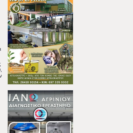
ι
ς
,
ν