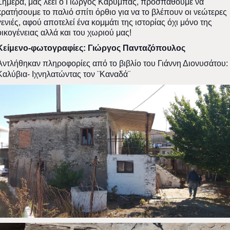
Σήμερα, μας λέει ο Γιώργος Καρύμπας, προσπαθούμε να
κρατήσουμε το παλιό σπίτι όρθιο για να το βλέπουν οι νεώτερες
γενιές, αφού αποτελεί ένα κομμάτι της ιστορίας όχι μόνο της
οικογένειας αλλά και του χωριού μας!
Κείμενο-φωτογραφίες: Γιώργος Πανταζόπουλος
Αντλήθηκαν πληροφορίες από το βιβλίο του Γιάννη Διονυσάτου:
Καλύβια- Ιχνηλατώντας τον ¨Καναδά¨