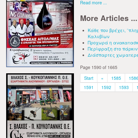
Read more ...
More Articles ...
Κάθε που βρέχει, ¨πλη
Καλυβίων
Προχωρά η ανακατασκε
Περίφραξη στο πάρκινγ
Διάσπαρτες χωματερέ
Page 1590 of 1665
Start
«
1585
158
1591
1592
1593