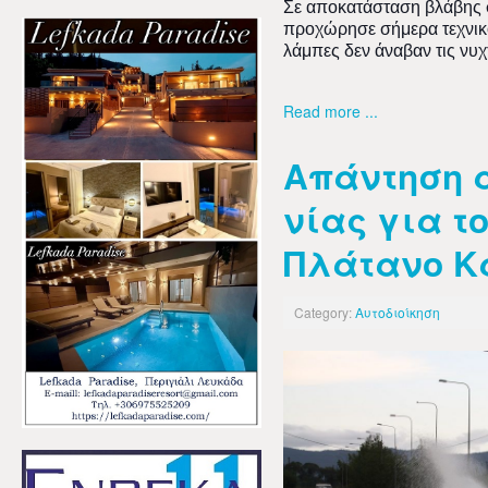
Σε αποκατάσταση βλάβης 
προχώρησε σήμερα τεχνικό 
λάμπες δεν άναβαν τις νυχ
Read more ...
Απάντηση απ
νίας για τ
Πλάτανο Κ
Category:
Αυτοδιοίκηση