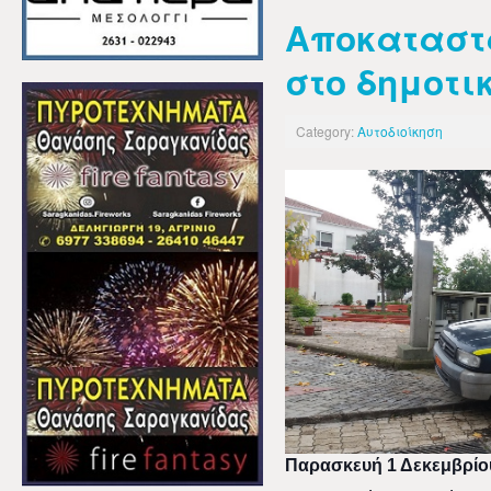
Αποκαταστ
στο δημοτι
Category:
Αυτοδιοίκηση
Παρασκευή 1 Δεκεμβρίο