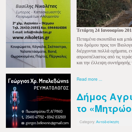
Τετάρτη 24 Ιανουαρίου 201
Πεταμένα σκουπίδια και μπά
του δρόμου προς τον Βιολογ
διέρχονται πολλά οχήματα, ε
απροσπέλαστος από τις τερά
και την έλλειψη συντήρησής 
Read more ...
Δήμος Αγρι
το «Μητρώο
Category:
Αυτοδιοίκηση