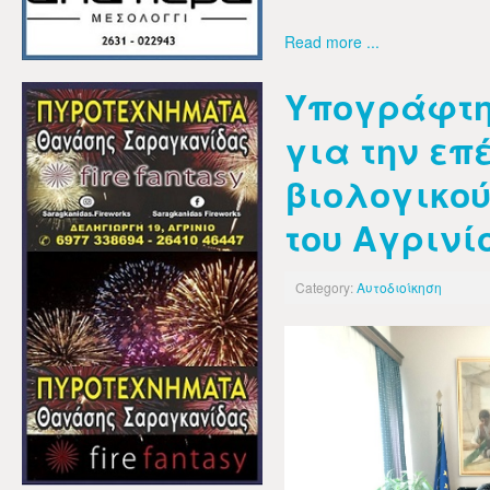
Read more ...
Υπογράφτη
για την επ
βιολογικο
του Αγρινί
Category:
Αυτοδιοίκηση