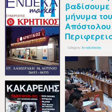
βαδίσουμε 
μήνυμα το
Απόστολου
Περιφερει
Category:
Αυτοδιοίκηση