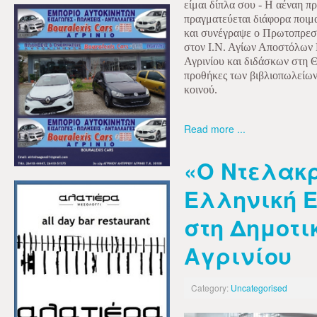
είμαι δίπλα σου - Η αέναη 
πραγματεύεται διάφορα ποιμα
και συνέγραψε ο Πρωτοπρε
στον Ι.Ν. Αγίων Αποστόλων
Αγρινίου και διδάσκων στη 
προθήκες των βιβλιοπωλείων
κοινού.
Read more ...
«Ο Ντελακρ
Ελληνική 
στη Δημοτι
Αγρινίου
Category:
Uncategorised