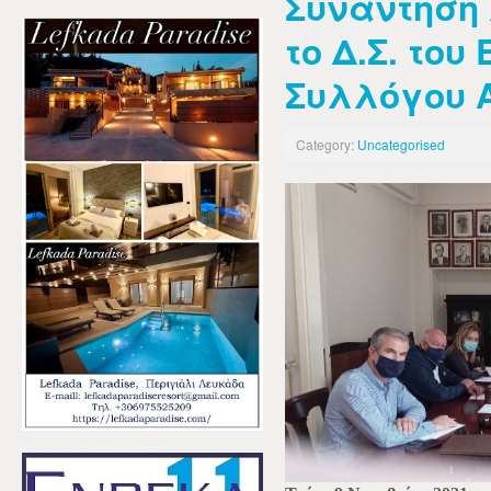
Συνάντηση 
το Δ.Σ. του
Συλλόγου 
Category:
Uncategorised