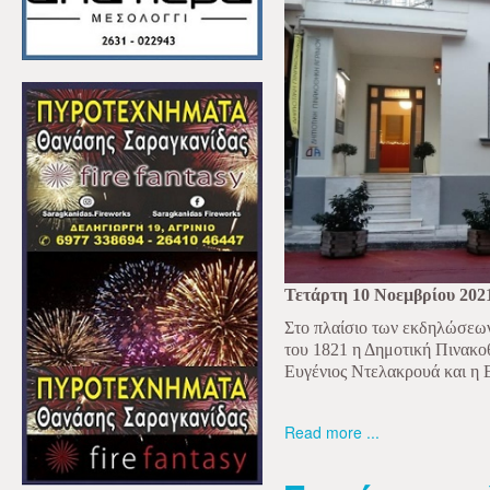
Τετάρτη 10 Νοεμβρίου 202
Στο πλαίσιο των εκδηλώσεων
του 1821 η Δημοτική Πινακο
Ευγένιος Ντελακρουά και η 
Read more ...