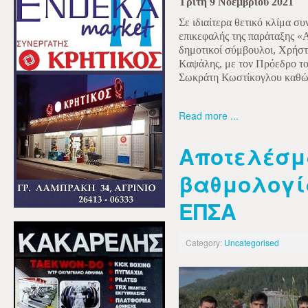
Τρίτη 9 Νοεμβρίου 2021
Σε ιδιαίτερα θετικό κλίμα σ
επικεφαλής της παράταξης «Α
δημοτικοί σύμβουλοι, Χρήσ
Καψάλης, με τον Πρόεδρο τ
Σωκράτη Κωστίκογλου καθώς 
Read more ...
Αποτελέσμ
βαθμολογί
ΕΠΣΑ
Category:
Uncategorised