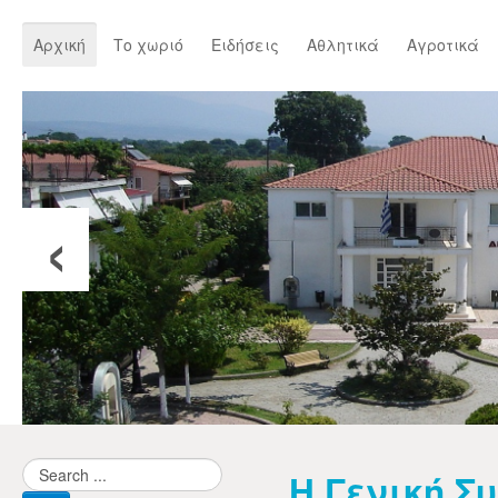
Αρχική
Το χωριό
Ειδήσεις
Αθλητικά
Αγροτικά
‹
Η Γενική Σ