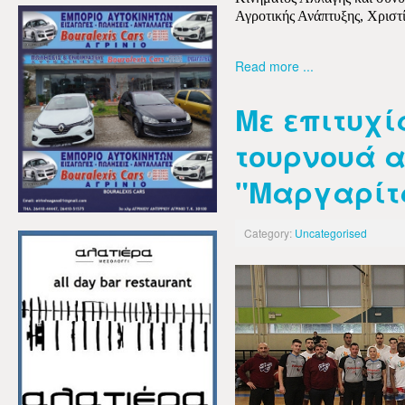
Αγροτικής Ανάπτυξης, Χριστ
Read more ...
Με επιτυχί
τουρνουά 
"Μαργαρίτ
Category:
Uncategorised