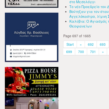
στο Μεσολόγγι
Το νέο Προεδρείο του 
Βούτηξαν για τον σταυ
Αγγελόκαστρο, λίμνη 
Καλύβια: Ο Αγιασμός 
Θεοφανείων
Page 697 of 1665
Start
«
692
693
699
700
701
»