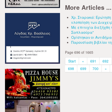
More Articles ...
Χρ. Σταρακά: Ερώτηση 
υλοποίηση των Διαχειρ
Με επιτυχία διεξήχθη
Σαπλαούρα"
Ορίστηκαν οι Αντιδήμα
Παρουσίαση βιβλίου της
Page 696 of 1665
Start
«
691
692
698
699
700
»