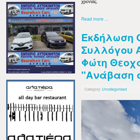
χρονιάς.
Read more ...
Εκδήλωση 
Συλλόγου Α
Φώτη Θεοχά
"Ανάβαση 
Category:
Uncategorised