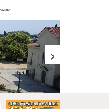
ινωνία
›