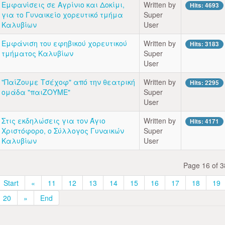
Εμφανίσεις σε Αγρίνιο και Δοκίμι,
Written by
Hits: 4693
για το Γυναικείο χορευτικό τμήμα
Super
Καλυβίων
User
Εμφάνιση του εφηβικού χορευτικού
Written by
Hits: 3183
τμήματος Καλυβίων
Super
User
"ΠαίΖουμε Τσέχοφ" από την θεατρική
Written by
Hits: 2295
ομάδα "παιΖΟΥΜΕ"
Super
User
Στις εκδηλώσεις για τον Άγιο
Written by
Hits: 4171
Χριστόφορο, ο Σύλλογος Γυναικών
Super
Καλυβίων
User
Page 16 of 3
Start
«
11
12
13
14
15
16
17
18
19
20
»
End