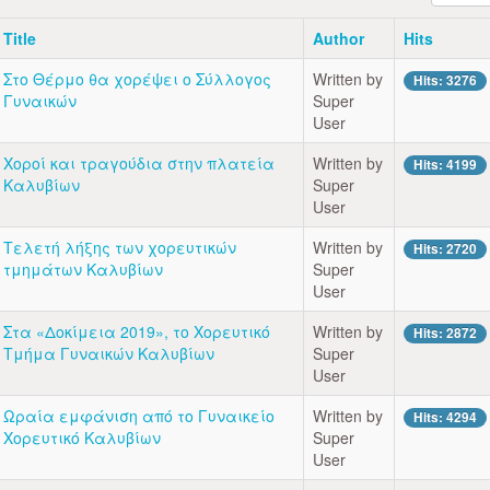
Title
Author
Hits
Στο Θέρμο θα χορέψει ο Σύλλογος
Written by
Hits: 3276
Γυναικών
Super
User
Χοροί και τραγούδια στην πλατεία
Written by
Hits: 4199
Καλυβίων
Super
User
Tελετή λήξης των χορευτικών
Written by
Hits: 2720
τμημάτων Καλυβίων
Super
User
Στα «Δοκίμεια 2019», το Χορευτικό
Written by
Hits: 2872
Τμήμα Γυναικών Καλυβίων
Super
User
Ωραία εμφάνιση από το Γυναικείο
Written by
Hits: 4294
Χορευτικό Καλυβίων
Super
User