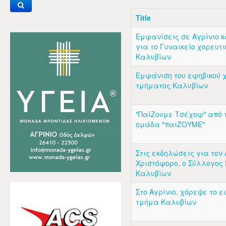
Title
Εμφανίσεις σε Αγρίνιο κα
για το Γυναικείο χορευτ
Καλυβίων
Εμφάνιση του εφηβικού 
τμήματος Καλυβίων
"ΠαίΖουμε Τσέχοφ" από 
ομάδα "παιΖΟΥΜΕ"
Στις εκδηλώσεις για τον 
Χριστόφορο, ο Σύλλογος
Καλυβίων
Στο Αγρίνιο, χόρεψε το ε
τμήμα Καλυβίων