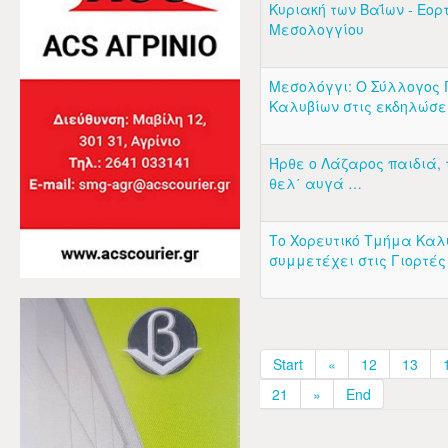
Κυριακή των Βαΐων - Εορ
Μεσολογγίου
Μεσολόγγι: Ο Σύλλογος 
Καλυβίων στις εκδηλώσε
Ήρθε ο Λάζαρος παιδιά, 
θελ΄ αυγά …
Το Χορευτικό Τμήμα Καλ
συμμετέχει στις Γιορτές
Start
«
12
13
21
»
End