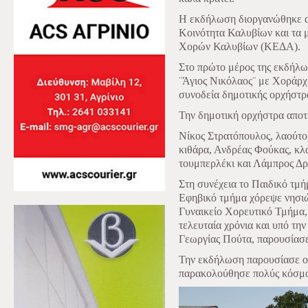
Η εκδήλωση διοργανώθηκε απ
Κοινότητα Καλυβίων και τα
Χορών Καλυβίων (ΚΕΔΑ).
Στο πρώτο μέρος της εκδήλ
¨Άγιος Νικόλαος¨ με Χοράρχ
συνοδεία δημοτικής ορχήστρ
Την δημοτική ορχήστρα αποτ
Νίκος Στρατόπουλος, λαούτο,
κιθάρα, Ανδρέας Φούκας, κλα
τουμπερλέκι και Λάμπρος Δρ
Στη συνέχεια το Παιδικό τμή
Εφηβικό τμήμα χόρεψε νησιώ
Γυναικείο Χορευτικό Τμήμα, 
τελευταία χρόνια και υπό τη
Γεωργίας Πούτα, παρουσίασε
Την εκδήλωση παρουσίασε ο
παρακολούθησε πολύς κόσμο