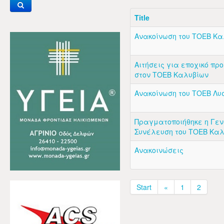
Title
Ανακοίνωση του ΤΟΕΒ Κα
Αιτήσεις για εποχικό πρ
στον ΤΟΕΒ Καλυβίων
Ανακοίνωση του ΤΟΕΒ Λυ
Πραγματοποιήθηκε η Γεν
Συνέλευση του ΤΟΕΒ Κα
Ανακοινώσεις
Start
«
1
2