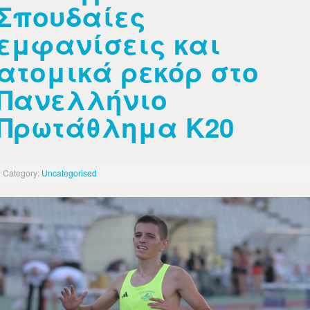
Σπουδαίες
εμφανίσεις και
ατομικά ρεκόρ στο
Πανελλήνιο
Πρωτάθλημα Κ20
Category:
Uncategorised