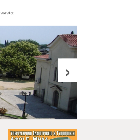
ινωνία
›