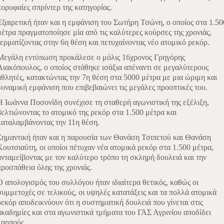
κορυφαίες σπρίντερ της κατηγορίας.
Εξαιρετική ήταν και η εμφάνιση του Σωτήρη Τσώνη, ο οποίος στα 1.50
μέτρα πραγματοποίησε μία από τις καλύτερες κούρσες της χρονιάς,
τερματίζοντας στην 6η θέση και πετυχαίνοντας νέο ατομικό ρεκόρ.
Μεγάλη εντύπωση προκάλεσε ο μόλις 16χρονος Γρηγόρης
Λιακόπουλος, ο οποίος στάθηκε ισάξια απέναντι σε μεγαλύτερους
αθλητές, κατακτώντας την 7η θέση στα 5000 μέτρα με μια ώριμη και
δυναμική εμφάνιση που επιβεβαιώνει τις μεγάλες προοπτικές του.
Η Ιωάννα Ποσονίδη συνέχισε τη σταθερή αγωνιστική της εξέλιξη,
βελτιώνοντας το ατομικό της ρεκόρ στα 1.500 μέτρα και
καταλαμβάνοντας την 11η θέση.
Σημαντική ήταν και η παρουσία των Θανάση Τσιπετού και Θανάση
Κουτσιαύτη, οι οποίοι πέτυχαν νέα ατομικά ρεκόρ στα 1.500 μέτρα,
ανταμείβοντας με τον καλύτερο τρόπο τη σκληρή δουλειά και την
προσπάθεια όλης της χρονιάς.
Ο απολογισμός του συλλόγου ήταν ιδιαίτερα θετικός, καθώς οι
συμμετοχές σε τελικούς, οι υψηλές κατατάξεις και τα πολλά ατομικά
ρεκόρ αποδεικνύουν ότι η συστηματική δουλειά που γίνεται στις
ακαδημίες και στα αγωνιστικά τμήματα του ΓΑΣ Αγρινίου αποδίδει
καρπούς.