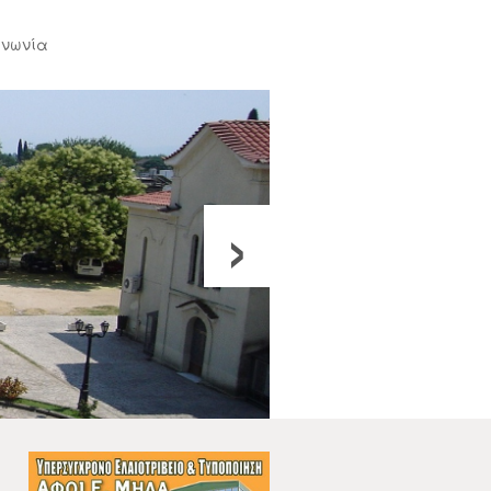
ινωνία
›