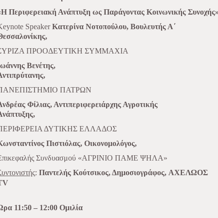
«Η Περιφερειακή Ανάπτυξη ως Παράγοντας Κοινωνικής Συνοχής
Keynote Speaker
Κατερίνα Νοτοπούλου,
Βουλευτής Α΄
Θεσσαλονίκης,
ΣΥΡΙΖΑ ΠΡΟΟΔΕΥΤΙΚΗ ΣΥΜΜΑΧΙΑ
Ιωάννης Βενέτης,
Αντιπρύτανης,
ΠΑΝΕΠΙΣΤΗΜΙΟ ΠΑΤΡΩΝ
Ανδρέας Φίλιας, Αντιπεριφερειάρχης Αγροτικής
Ανάπτυξης,
ΠΕΡΙΦΕΡΕΙΑ ΔΥΤΙΚΗΣ ΕΛΛΑΔΟΣ
Κωνσταντίνος Πιστιόλας, Οικονομολόγος,
Επικεφαλής Συνδυασμού
«ΑΓΡΙΝΙΟ ΠΑΜΕ ΨΗΛΑ»
Συντονιστής
:
Παντελής Κούτσικος, Δημοσιογράφος,
ΑΧΕΛΩΟΣ
ΤV
Ώρα 11:50 – 12:00 Ομιλία