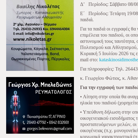
Δ’
Περίοδος: Σάββατο 08/08
Ε΄
Περίοδος: Τετάρτη 19/0
παιδιά.
Για τα παιδιά οι εγγραφές θα 
επιμέλεια του παιδιού, οι οπ
αστυνομική τους ταυτότητα,
Πολιτισμού και Αθλητισμού,
Κυριακή 5 Ιουλίου 2026 τις 
mail στο:
kataskinosidimost
Για πληροφορίες: Τηλ. 2644
κ. Γεωργίου Φώτιος, κ. Αθα
Για την εγγραφή των παιδιώ
• Αίτηση στην οποία θα αναγ
ηλικία του παιδιού (χορηγείτ
• Υπεύθυνη δήλωση στην οπο
οικογενειακού εισοδήματος 
προστατευόμενων μελών, οι η
οικογένειας (π.χ. μονογονεϊκ
κοινωνικά χαρακτηριστικά (π