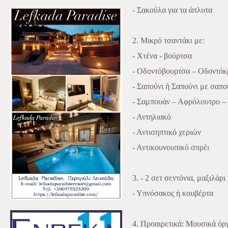
- Σακούλα για τα άπλυτα
2. Μικρό τσαντάκι με:
- Χτένα - βούρτσα
- Οδοντόβουρτσα – Οδοντόκ
- Σαπούνι ή Σαπούνι με σαπ
- Σαμπουάν – Αφρόλουτρο –
- Αντηλιακό
- Αντισηπτικό χεριών
- Αντικουνουπικό σπρέι
3. - 2 σετ σεντόνια, μαξιλάρ
- Υπνόσακος ή κουβέρτα
4. Προαιρετικά: Μουσικά όργ