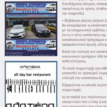
Εισοδήματος άνεργοι, ανασφά
οικογένειες σε κρίση, πληθυ
την υπηρεσία).
• Βεβαίωση ιδιώτη γιατρού ή
θα αναγράφεται: η κατάσταση
με τα υποχρεωτικά εμβόλια, 
ότι η εν γένει κατάσταση της
κατασκηνωτικό πρόγραμμα κα
(φαρμακευτική αγωγή, αλλεργ
Κατά την επιλογή των κατα
κοινωνικών κριτηρίων δίδετα
ασθενέστερους.
Το ποσό συμμετοχής για κάθε
κατατεθεί σε τραπεζικό λογ
επιλογή του κατασκηνωτή.
Εξαιρούνται οι κάτωθι περι
συμμετοχής:
α) τα παιδιά των πολύτεκνων
οικογενειών που ο ένας ή και 
των οικογενειών που είναι δ