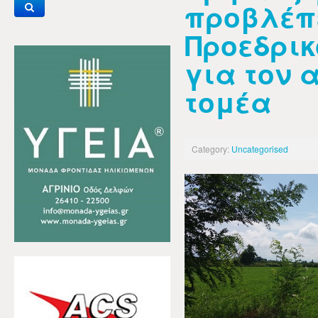
προβλέπε
Προεδρι
για τον 
τομέα
Category:
Uncategorised