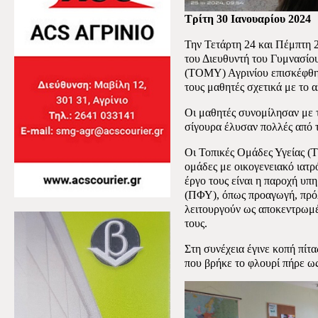
Τρίτη 30 Ιανουαρίου 2024
Την Τετάρτη 24 και Πέμπτη 
του Διευθυντή του Γυμνασίο
(ΤΟΜΥ) Αγρινίου επισκέφθη
τους μαθητές σχετικά με το α
Οι μαθητές συνομίλησαν με τ
σίγουρα έλυσαν πολλές από τ
Οι Τοπικές Ομάδες Υγείας (T
ομάδες με οικογενειακό ιατρ
έργο τους είναι η παροχή υ
(ΠΦΥ), όπως προαγωγή, πρόλ
λειτουργούν ως αποκεντρωμέ
τους.
Στη συνέχεια έγινε κοπή πίτα
που βρήκε το φλουρί πήρε ως