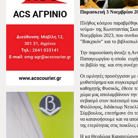
Παρασκευή 3 Νοεμβρίου 2
Πλήθος κόσμου παραβρέθηκε
νεύμα» της Κωνσταντίας Σκα
Νοεμβρίου 2023, που συνδιο
"Βακχικόν" και το βιβλιοπωλ
Την παρουσίαση άνοιξε η Αν
Παπαγεωργίου η οποία
ευχή
το βιβλίο της
και στη συνέχε
Οι ομιλητές προσέγγισαν με 
μυθιστόρημα και συγκεκριμέ
καθηγητής Φυσικός, έθεσε τ
χώρα μας απολαμβάνουν την 
σεβασμό στον πολιτισμό του
Φιλόλογος, διδάκτωρ Νεοελλ
Σύμβουλος, επεσήμανε ότι το
να κατανοήσουμε και να αποδ
της ετερότητας στις ποικίλες
Η κα Θεοδώρα Καραγεώργου 