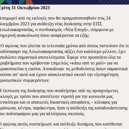
Τρίτη 31 Οκτωβρίου 2023
Αποχωρεί από τις εκλογές που θα πραγματοποιηθούν στις 24
Νοεμβρίου 2023 για ανάδειξη νέας διοίκησης στην ΕΠΣ
Αιτωλοακαρνανίας, ο συνδυασμός «Νέα Εποχή», σύμφωνα με
σημερινή ανακοίνωση όπου αναφέρονται τα εξής:
«Ο αγώνας που γίνεται τα τελευταία χρόνια από όσους πιστεύουν ότι τ
ποδόσφαιρο της Αιτωλοακαρνανίας αξίζει ένα καλύτερο μέλλον, έχει
αποδώσει σημαντικά αποτελέσματα. Έφερε στο προσκήνιο όλα τα
προβλήματα που κρύβονταν επιμελώς «κάτω από το χαλί» για να
ωραιοποιείται η εικόνα. Αποκάλυψε τις μεθοδεύσεις όσων παρασιτικά
ζούσαν απ’ αυτό και έχουν αποκλειστικό σκοπό την εξυπηρέτηση
προσωπικών συμφερόντων.
Η έκπτωση της διοίκησης που αναδείχτηκε από τις προηγούμενες
εκλογές με τρόπο που αποτέλεσε ντροπή για την κοινωνία μας
γενικότερα και οι απανωτές δικαστικές αποφάσεις – κόλαφος για
πρόσωπα, κέντρα, παράκεντρα, ήταν η απόδειξη της καταδυνάστευσης
του ποδοσφαίρου μας για αλλότριους σκοπούς.
Ο αγώνας αυτός συσπείρωσε και ανέδειξε δυνάμεις που κατέθεσαν