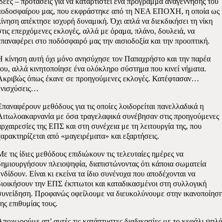
ιδέες – προτάσεις για να καταρτιστεί ένα πρόγραμμα αναγέννησης του
ποδοσφαίρου μας, που εκφράστηκε από τη ΝΕΑ ΕΠΟΧΗ, η οποία ως
κίνηση απέκτησε ισχυρή δυναμική. Όχι απλά να διεκδικήσει τη νίκη
στις επερχόμενες εκλογές, αλλά με όραμα, πλάνο, δουλειά, να
επαναφέρει στο ποδόσφαιρό μας την αισιοδοξία και την προοπτική.
Η κίνηση αυτή όχι μόνο ανησύχησε τον Παπαχρήστο και την παρέα
του, αλλά κινητοποίησε ένα ολόκληρο σύστημα που κινεί νήματα.
Ακριβώς όπως έκανε σε προηγούμενες εκλογές. Κατέφτασαν…
ενισχύσεις…
Επαναφέρουν μεθόδους για τις οποίες λοιδορείται πανελλαδικά η
Αιτωλοακαρνανία με όσα τραγελαφικά συνέβησαν στις προηγούμενες
αρχαιρεσίες της ΕΠΣ και στη συνέχεια με τη λειτουργία της, που
χαρακτηρίζεται από «μαγειρέματα» και εξαρτήσεις.
Με τις ίδιες μεθόδους επιδιώκουν τις τελευταίες ημέρες να
δημιουργήσουν πλειοψηφία, διαπιστώνοντας ότι κάποια σωματεία
ενδίδουν. Είναι κι εκείνα τα ίδιο συνένοχα που αποδέχονται να
διοικήσουν την ΕΠΣ έκπτωτοι και καταδικασμένοι στη συλλογική
συνείδηση. Προφανώς οφείλουμε να διευκολύνουμε στην ικανοποίησ
της επιθυμίας τους.
Αποχωρούμε απ’ αυτές τις κατάπτυστες διαδικασίες με το κεφάλι ψηλ