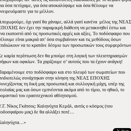
για όσα πετύχαμε, για όσα αποκαλύψαμε και όσα θέλουμε να
ονειρευόμαστε για το μέλλον.
Αποχωρούμε, όχι γιατί θα χάναμε, αλλά γιατί κανένα
μέλος της ΝΕΑ
ΕΠΟΧΗΣ δεν έχει την παραμικρή διάθεση να μετακινηθεί έστω και
ένα εκατοστό από τις προσωπικές αρχές και αξίες. Το ποδόσφαιρο που
θέλουμε είναι μακριά απ’ όσα συμβαίνουν και τις μεθόδους όσων
επιδιώκουν να το κρατάνε δέσμιο των προσωπικών τους συμφερόντων
Σε καμία περίπτωση δεν θα μπούμε στη λογική των πλειστηριασμών
ψήφων και οφικίων. Τα χαρίζουμε σ’ αυτούς που τα έχουν ανάγκη!
Παραμένουμε στο ποδόσφαιρο και στο πλευρό των σωματείων που
ανιδιοτελώς συνάχτηκαν στην κίνηση της ΝΕΑΣ ΕΠΟΧΗΣ
συνεχίζοντας τη δική μας προσωπική και συλλογική μάχη, υπέρ της
νεολαίας μας και όσων εμπνέονται ακόμα από το τίμιο, το ηθικό, το
ρομαντικό του ερασιτεχνικού αθλητισμού.
Υ.Γ. Νίκος Γκάτσος: Καληνύχτα Κεμάλ, αυτός ο κόσμος (του
ποδοσφαίρου μας) δε θα αλλάξει ποτέ…
Καληνύχτα…»