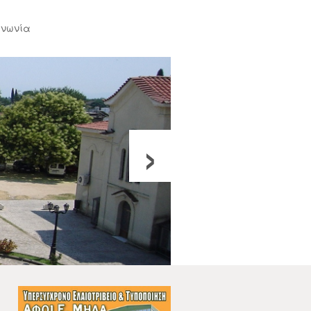
ινωνία
›